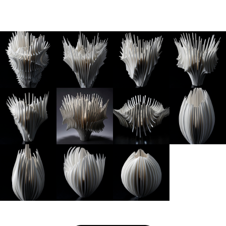
結果的に、そのことがまったく新しい陶芸の造形を開く。
父も、祖父も、変えてはならない、変えられない伝統の中で、変わることに
挑み続けていた。かけ離れたものだったはずの建築と陶芸の「境界」が、祐
希の中で融解し、誰も想像しなかった複合を生み出した。
３D CADなど最新テクノロジーを使った建築設計の手法を、大樋焼の伝統技
法とコンプレックス（複合）させていく。
骨のような陶板の断片が、生き生きとした花のように組み合わさり、まるで
縄文の火焔土器のごとき原始の生命力を放つ。
西洋建築と異なり、日本の伝統建築では、内と外との「境界」が曖昧だ。
土間、縁側、開け放たれた紙の障子。そこを流れ通う風と光。
その曖昧な「境界」の中から、新しいものが生まれてくると彼は言う。
奈良祐希が体現する建築と陶芸の融合には、すでに国外からも熱い視線が注
がれている。
B-OWND