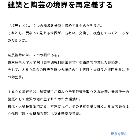
建築と陶芸の境界を再定義する
「境界」とは、２つの領域を分断し隔絶するものだろうか。
それとも、異なって見える世界が、出あい、交換し、複合していくところな
のだろうか。
奈良祐希には、２つの顔がある。
東京藝術大学大学院（美術研究科建築専攻）を首席で卒業した建築家。
そして、３５０年余の歴史を持つ大樋焼の１１代目・大樋長左衛門を父に持
つ陶芸家。
１６００年代半ば、加賀藩主が京より千家茶道を取り入れた際、樂焼唯一の
脇窯として金沢の地に生まれたのが大樋焼だ。
初代・大樋長左衛門から、本家は代々、その名前を受け継ぐ。祖父である１
０代目（現・大樋陶冶斎）は文化勲章受章者。
１９８９年に長男として生まれた祐希は、長左衛門の名を継ぐことを運命づ
けられていた。だが、自分がその「境界」の内に取り込まれていることへの
続きを読む
反発から、あえて陶芸からは距離を置き、建築の道に進んだ。