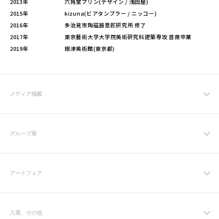
2013年
六角堂プリン(デザイン / 浅田屋)
2015年
kizuna(ビアタンブラー / ニッコー)
2016年
多治見市陶磁器意匠研究所 修了
2017年
東京藝術大学大学院美術研究科建築専攻 首席卒業
2019年
根津美術館(東京都)
メディア掲載
グループ展
アートフェア
入選、その他