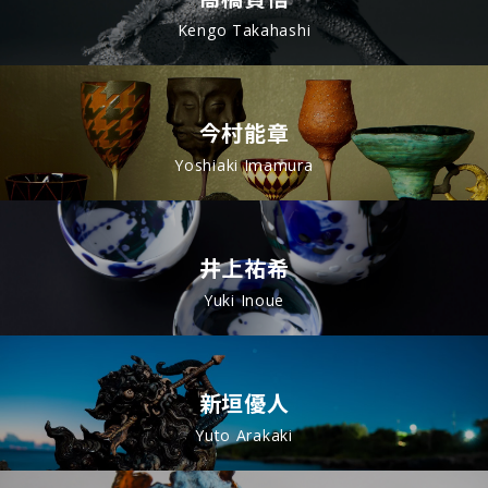
Kengo Takahashi
今村能章
Yoshiaki Imamura
井上祐希
Yuki Inoue
新垣優人
Yuto Arakaki