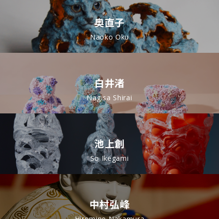
奥直子
Naoko Oku
白井渚
Nagisa Shirai
池上創
So Ikegami
中村弘峰
Hiromine Nakamura