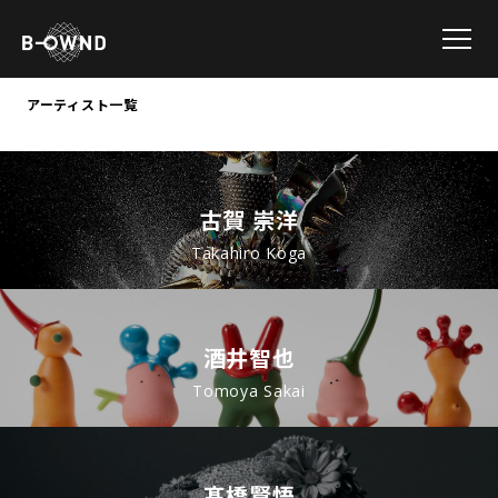
アーティスト一覧
古賀 崇洋
Takahiro Koga
酒井智也
Tomoya Sakai
髙橋賢悟