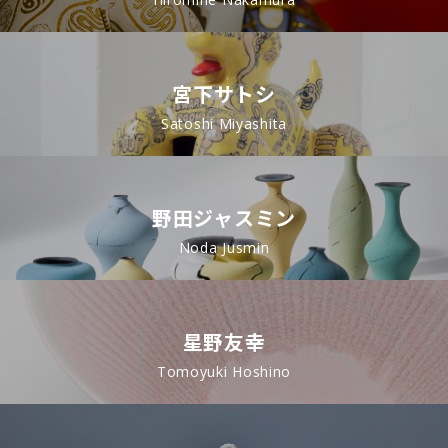
宮下サトシ
Satoshi Miyashita
野田ジャスミン
Noda Jusmin
星野友幸
Tomoyuki Hoshino