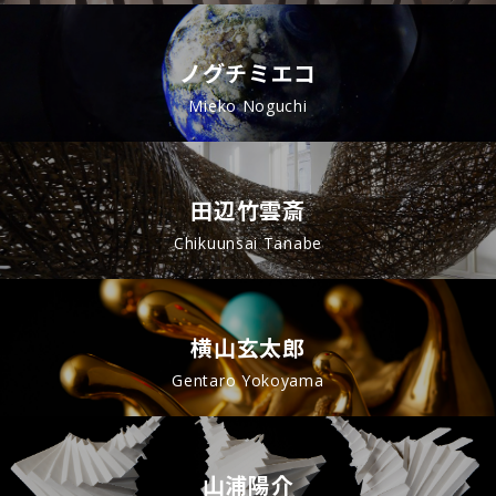
ノグチミエコ
Mieko Noguchi
田辺竹雲斎
Chikuunsai Tanabe
横山玄太郎
Gentaro Yokoyama
山浦陽介