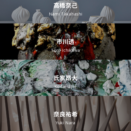
高橋奈己
Nami Takahashi
市川透
Toru Ichikawa
氏家昂大
Kodai Ujiie
奈良祐希
Yuki Nara