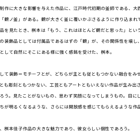
制作に大きな影響を与えた作品に、江戸時代初期の釜師である、大
「鶴ノ釜」がある。鶴が大きく釜に覆いかぶさるように作り込まれ
品を見たとき、桝本は「もう、これはほとんど鶴だと思った」とい
の装飾品としては付属品であるはずの「鶴」が、その関係性を壊し
として自然にそこにある様に強く感銘を受けた、桝本。
して装飾＝モチーフとが、どちらが主とも従ともつかない融合をみ
とも彫刻ともつかない、工芸ともアートともいえない作品が生み出
ろう。見たことがないもの、思わず笑顔になってしまうもの。目に
ちが明るくなるような、さらには開放感を感じてもらえるような作
、桝本佳子作品の大きな魅力であり、彼女らしい個性であろう。