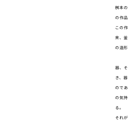
桝本の
の作品
この作
来、釜
の造形
器、そ
き、器
のであ
の気持
る。
それが