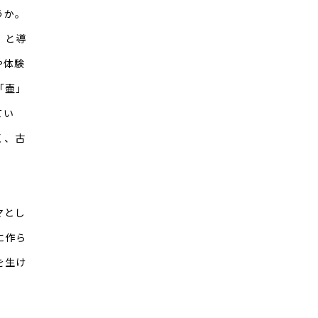
うか。
」と導
や体験
「壷」
てい
く、古
マとし
に作ら
を生け