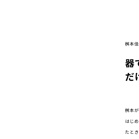
桝本佳
器
だ
桝本が
はじめ
たとき