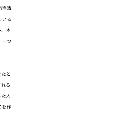
西浄清
ている
う。本
、一つ
せたと
される
した人
品を作