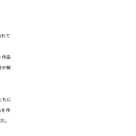
触れて
ト作品
分が解
たちに
品を作
」だ。