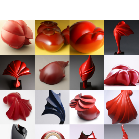
なぜ彼女はこのようなモチーフを作り続けるのか。それは、若い命に内在す
る、エネルギーと、可能性を見つめているからだろう。小さな種子がやがて
大木へと成長するように、赤ん坊がやがて夢を持ち大人へと成長するよう
に、若いいのちは未来への希望に満ち溢れている。それらが育まれていく様
をやさしく見守るような視点は、笹井の作品が纏う、清らかで明るい雰囲気
に表れる。笹井の作品からは、笹井が思い描く平和であたたかな世界が見え
るようだ。
母親のようにやさしいまなざしで世界を見つめる笹井の手から、また今日も
新たないのちのかたちがこの世に産み落とされていく。そしてそれらは、漆
という、ふっくらと滑らかな質感を持つ素材によって包まれ、半永久的にそ
の姿を残すのだ。