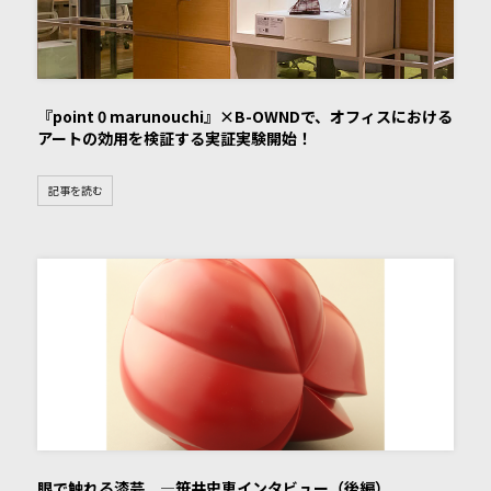
『point 0 marunouchi』×B-OWNDで、オフィスにおける
アートの効用を検証する実証実験開始！
記事を読む
眼で触れる漆芸 ―笹井史恵インタビュー（後編）