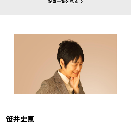
記事一覧を見る
笹井史恵